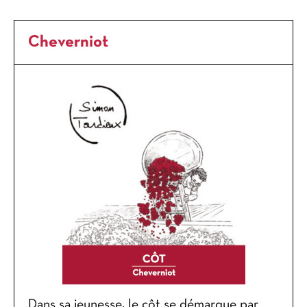
Cheverniot
Dans sa jeunesse, le côt se démarque par