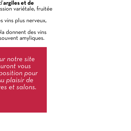
d’
argiles et de
ion variétale, fruitée
 vins plus nerveux,
 Ha donnent des vins
 souvent amyliques.
r notre site
auront vous
position pour
u plaisir de
res et salons.