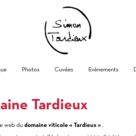
que
Photos
Cuvées
Evènements
D
aine Tardieux
ite web du
domaine viticole « Tardieux »
.