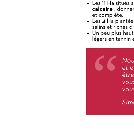
Les 11 Ha situés 
calcaire
: donnen
et complète.
Les 4 Ha plantés 
salins et riches
Un peu plus haut
légers en tannin
Nou
et e
être
vous
vous
Sim