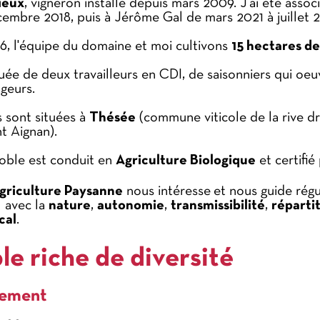
ieux
, vigneron installé depuis mars 2009. J’ai été assoc
embre 2018, puis à Jérôme Gal de mars 2021 à juillet 
6, l'équipe du domaine et moi cultivons
15 hectares de
uée de deux travailleurs en CDI, de saisonniers qui oeuvr
ngeurs.
s sont situées à
Thésée
(commune viticole de la rive dr
t Aignan).
noble est conduit en
Agriculture Biologique
et certifié
griculture Paysanne
nous intéresse et nous guide rég
l avec la
nature
,
autonomie
,
transmissibilité
,
réparti
cal
.
le riche de diversité
gement