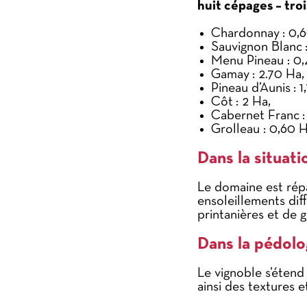
huit cépages – troi
Chardonnay : 0,6
Sauvignon Blanc :
Menu Pineau : 0,
Gamay : 2.70 Ha,
Pineau d’Aunis : 1
Côt : 2 Ha,
Cabernet Franc : 
Grolleau : 0,60 H
Dans la situati
Le domaine est rép
ensoleillements dif
printanières et de g
Dans la pédolo
Le vignoble s’étend
ainsi des textures 