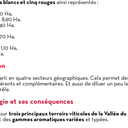
s blancs et cinq rouges
ainsi représentés :
0 Ha,
 8,90 Ha,
40 Ha,
,70 Ha,
1,10 Ha,
a.
on
arti en quatre secteurs géographiques. Cela permet des
férents et complémentaires. Et aussi de diluer un peu l
rêle.
gie et ses conséquences
 sur
trois principaux terroirs viticoles de la Vallée d
et des
gammes aromatiques variées
et typées.