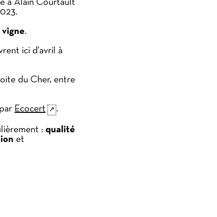
ié à Alain Courtault
2023.
 vigne
.
ent ici d'avril à
oite du Cher, entre
 par
Ecocert
.
ulièrement :
qualité
tion
et